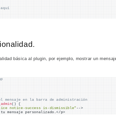
 aquí
ionalidad.
lidad básica al plugin, por ejemplo, mostrar un mensaje
hp
el mensaje en la barra de administración
_admin
()
{
tice notice-success is-dismissible"
--
>
 tu mensaje personalizado.
<
/p
>