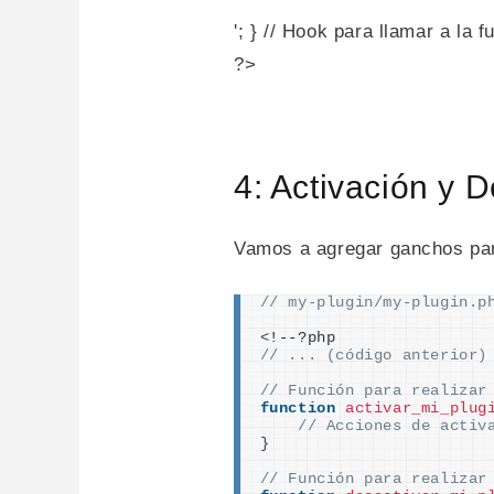
'; } // Hook para llamar a la 
?>
4: Activación y D
Vamos a agregar ganchos para
// my-plugin/my-plugin.p
<
!--?php
// ... (código anterior)
// Función para realizar
function
activar_mi_plug
// Acciones de activ
}
// Función para realizar