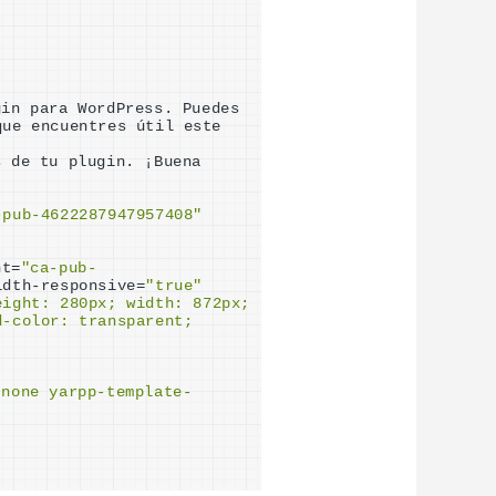
in para WordPress. Puedes 
ue encuentres útil este 
 de tu plugin. ¡Buena 
-pub-4622287947957408"
nt=
"ca-pub-
idth-responsive=
"true"
ight: 280px; width: 872px; 
-color: transparent; 
-none yarpp-template-