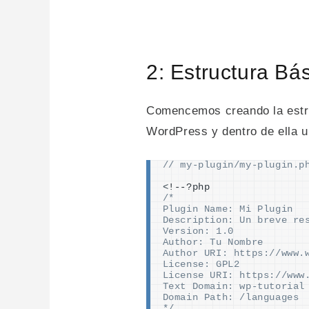
2: Estructura Bás
Comencemos creando la estruc
WordPress y dentro de ella un
// my-plugin/my-plugin.p
<
!--?php
/*
Plugin Name: Mi Plugin
Description: Un breve re
Version: 1.0
Author: Tu Nombre
Author URI: https://www.
License: GPL2
License URI: https://www
Text Domain: wp-tutorial
Domain Path: /languages
*/