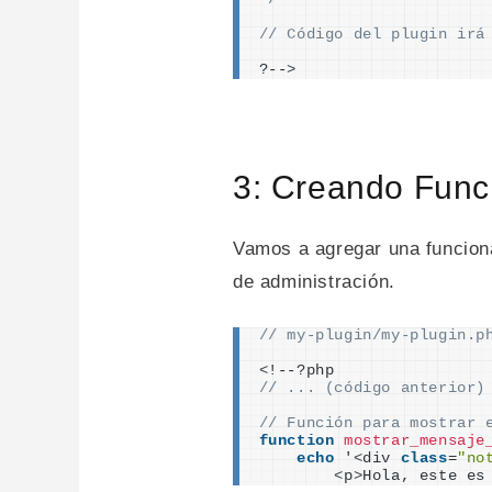
// Código del plugin irá
?--
>
3: Creando Func
Vamos a agregar una funciona
de administración.
// my-plugin/my-plugin.p
<
!--?php
// ... (código anterior)
// Función para mostrar 
function
mostrar_mensaje
echo
 '
<
div 
class
=
"no
<
p
>
Hola, este es