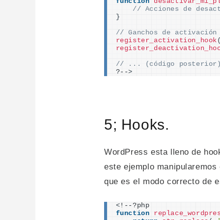
function
desactivar_mi_p
// Acciones de desac
}
// Ganchos de activación
register_activation_hook
register_deactivation_ho
// ... (código posterior
?--
>
5; Hooks.
WordPress esta lleno de hook
este ejemplo manipularemos 
que es el modo correcto de es
<
!--?php
function
replace_wordpre