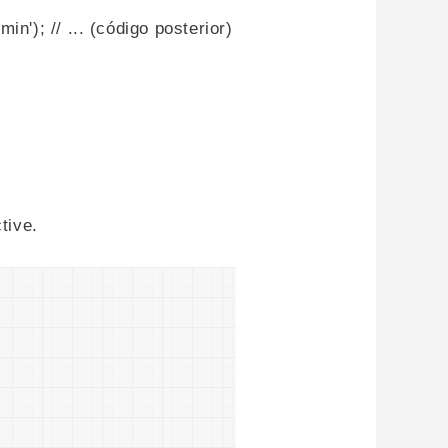
n'); // ... (código posterior)
tive.