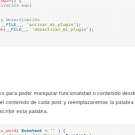
lugin
()
{
tivación aquí
 y desactivación
(
__FILE__
, 
'activar_mi_plugin'
)
;
ok
(
__FILE__
, 
'desactivar_mi_plugin'
)
;
)
s para poder manipular funcionalidad o contenido desd
el contenido de cada post y reemplazaremos la palabr
cribir esta palabra.
ss_word
(
$content
 = 
''
)
{