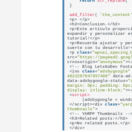
return
str_replace
(
}
add_filter
(
'the_content
<
p
>
<
/p
>
<
h2
>
Conclusion.
<
/h2
>
<
p
>
Este artículo proporc
expandir y personalizar e
tutorial!
<
/p
>
<
p
>
Recuerda ajustar y pe
suerte con tu desarrollo!
<
p 
class
=
"wpsai_spacing_
src=
"https://pagead2.goog
crossorigin=
"anonymous"
><
<
!-- Blog LetsGoDev Foot
<
ins 
class
=
"adsbygoogle"
4622287947957408"
 data-ad
data-adsbygoogle-status=
"
margin: 0px; padding: 0px
display: inline-block;"
><
<
script>
(
adsbygoogle = wind
<
/script
><
div 
class
=
"yar
thumbnails"
>
<
!-- YARPP Thumbnails --
<
h3
>
Related posts:
<
/h3
>
<
p
>
No related posts.
<
/p
>
<
/div
>