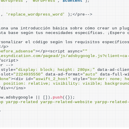
'wordpress'
, 
'WordPress'
, 
$content
)
;
'
, 
'replace_wordpress_word'
)
;
<
/pre--
>
iona una introducción básica sobre cómo crear un plug
sta base según tus necesidades específicas. ¡Espero q
rsonalizar el código según los requisitos específicos
<
/p
>
before_adsense"
><
/p
><
script async=
""
lesyndication.com/pagead/js/adsbygoogle.js?client=ca
/script
>
er --
>
 style=
"display: block; height: 280px;"
 data-ad-clie
-slot=
"2224935550"
 data-ad-format=
"auto"
 data-full-w
done"
><
div id=
"aswift_2_host"
 style=
"border: none; he
; position: relative; visibility: visible; background
/div
><
/ins
>
ow.adsbygoogle || 
[])
.
push
({})
;
pp yarpp-related yarpp-related-website yarpp-related
>