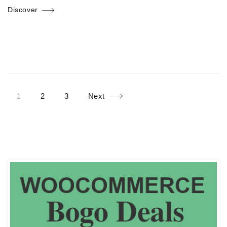
Discover
Page
Page
Page
Posts
1
2
3
Next
navigation