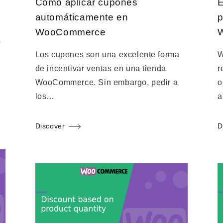
Cómo aplicar cupones
E
automáticamente en
p
WooCommerce
s
Los cupones son una excelente forma
W
de incentivar ventas en una tienda
r
WooCommerce. Sin embargo, pedir a
o
los…
a
Discover
D