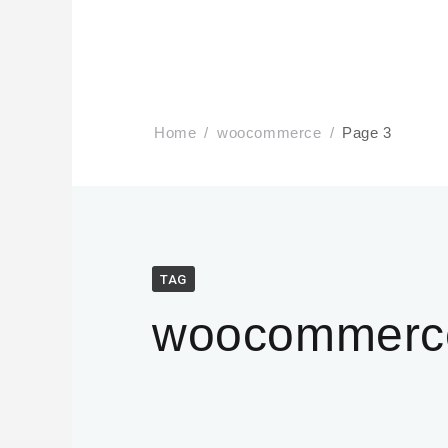
Home
woocommerce
Page 3
TAG
woocommerc