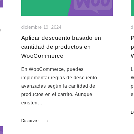
diciembre 19, 2024
d
n
Aplicar descuento basado en
P
cantidad de productos en
p
WooCommerce
En WooCommerce, puedes
L
implementar reglas de descuento
W
avanzadas según la cantidad de
p
productos en el carrito. Aunque
e
existen…
D
Discover