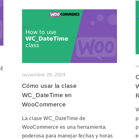
n
l
noviembre 29, 2024
C
Cómo usar la clase
WC_DateTime en
WooCommerce
W
La clase WC_DateTime de
p
WooCommerce es una herramienta
p
poderosa para manejar fechas y horas
e