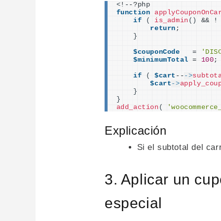
<
!--?php
function
applyCouponOnCa
if
(
is_admin
()
 && !
return
;
}
$couponCode
   = 
'DIS
$minimumTotal
 = 
100
;
if
(
$cart
--
->
subtot
$cart
->
apply_cou
}
}
add_action
(
'woocommerce
Explicación
Si el subtotal del ca
3. Aplicar un c
especial