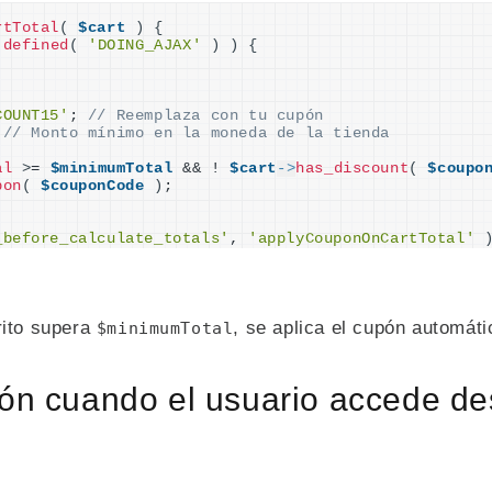
rtTotal
(
$cart
)
{
 
defined
(
'DOING_AJAX'
)
)
{
COUNT15'
; 
// Reemplaza con tu cupón
 
// Monto mínimo en la moneda de la tienda
al
>
= 
$minimumTotal
 && ! 
$cart
->
has_discount
(
$coupo
pon
(
$couponCode
)
;
_before_calculate_totals'
, 
'applyCouponOnCartTotal'
rrito supera
, se aplica el cupón automát
$minimumTotal
upón cuando el usuario accede 