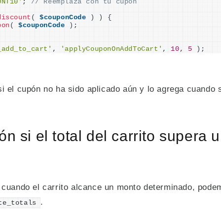
UNT10'
; 
// Reemplaza con tu cupón
discount
(
$couponCode
)
)
{
pon
(
$couponCode
)
;
_add_to_cart'
, 
'applyCouponOnAddToCart'
, 
10
, 
5
)
;
 si el cupón no ha sido aplicado aún y lo agrega cuando 
ón si el total del carrito supera
 cuando el carrito alcance un monto determinado, pode
.
te_totals