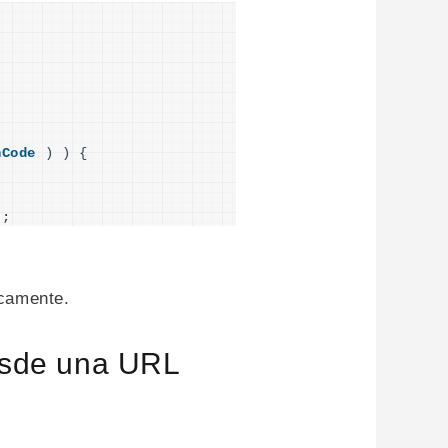
nCode
)
)
{
)
;
icamente.
desde una URL