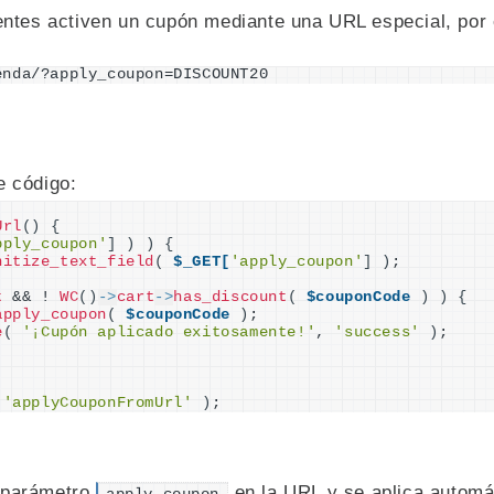
entes activen un cupón mediante una URL especial, por 
enda/?apply_coupon=DISCOUNT20
e código:
Url
()
{
pply_coupon'
]
)
)
{
nitize_text_field
(
$_GET[
'apply_coupon'
]
)
;
t
 && ! 
WC
()
->
cart
->
has_discount
(
$couponCode
)
)
{
apply_coupon
(
$couponCode
)
;
e
(
'¡Cupón aplicado exitosamente!'
, 
'success'
)
;
 
'applyCouponFromUrl'
)
;
n parámetro
en la URL y se aplica automá