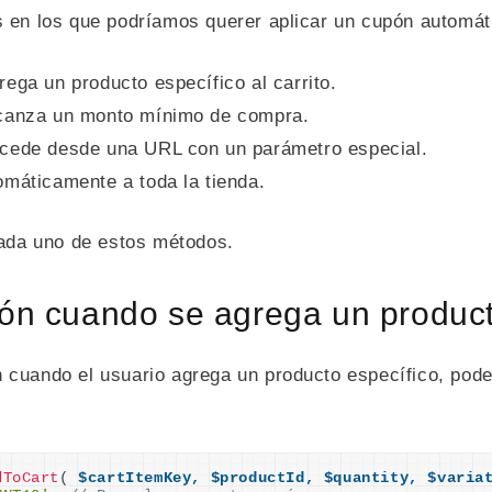
s en los que podríamos querer aplicar un cupón automá
ega un producto específico al carrito.
lcanza un monto mínimo de compra.
ccede desde una URL con un parámetro especial.
omáticamente a toda la tienda.
da uno de estos métodos.
pón cuando se agrega un producto
 cuando el usuario agrega un producto específico, pode
dToCart
(
$cartItemKey,
$productId,
$quantity,
$varia