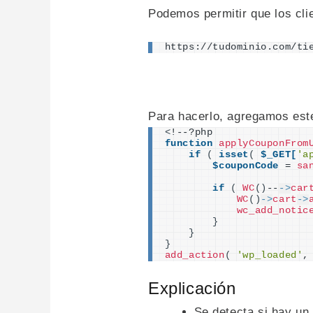
Podemos permitir que los cli
https://tudominio.com/ti
Para hacerlo, agregamos est
<
!--?php
function
applyCouponFrom
if
(
isset
(
$_GET[
'a
$couponCode
 = 
sa
if
(
WC
()
--
->
car
WC
()
->
cart
->
wc_add_notic
}
}
}
add_action
(
'wp_loaded'
,
Explicación
Se detecta si hay u