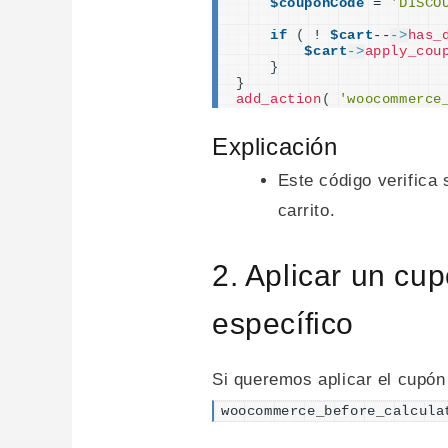
$couponCode
 = 
'DISCO
if
(
 ! 
$cart
--
->
has_
$cart
->
apply_cou
}
}
add_action
(
'woocommerce
Explicación
Este código verifica
carrito.
2. Aplicar un cup
específico
Si queremos aplicar el cupón
woocommerce_before_calcula