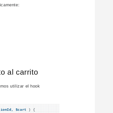
ticamente:
 al carrito
mos utilizar el hook
tionId,
$cart
)
{