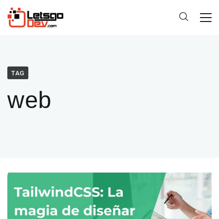
TAG
web