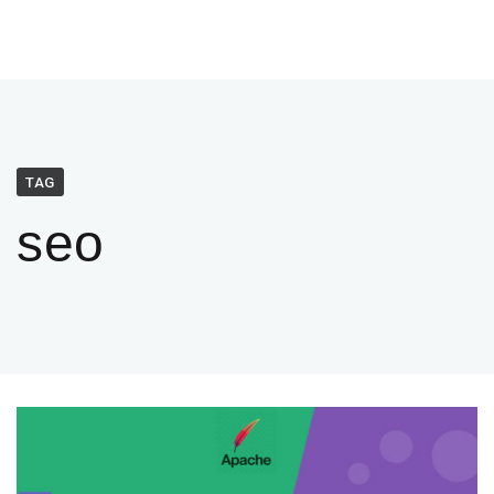
TAG
seo