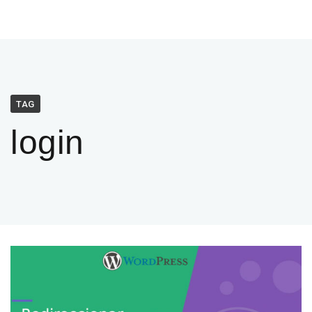
TAG
login