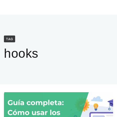
TAG
hooks