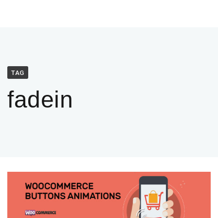
TAG
fadein