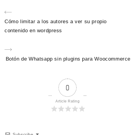
Navegación
Previous
Cómo limitar a los autores a ver su propio
de
Post
contenido en wordpress
entradas
Next
Botón de Whatsapp sin plugins para Woocommerce
Post
0
Article Rating
Subscribe