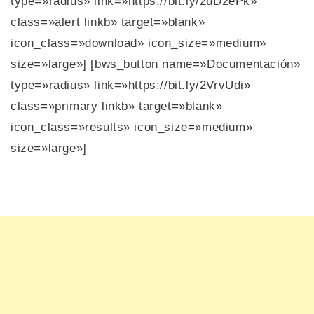
type=»radius» link=»https://bit.ly/2uD2ePk»
class=»alert linkb» target=»blank»
icon_class=»download» icon_size=»medium»
size=»large»] [bws_button name=»Documentación»
type=»radius» link=»https://bit.ly/2VrvUdi»
class=»primary linkb» target=»blank»
icon_class=»results» icon_size=»medium»
size=»large»]