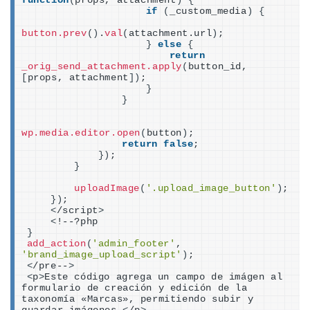
function
(
props, attachment
)
{
if
(
_custom_media
)
{
button.prev
()
.
val
(
attachment.url
)
;
}
else
{
return
_orig_send_attachment.apply
(
button_id, 
[
props, attachment
])
;
}
}
wp.media.editor.open
(
button
)
;
return
false
;
})
;
}
uploadImage
(
'.upload_image_button'
)
;
})
;
<
/script
>
<
!--?php
}
add_action
(
'admin_footer'
, 
'brand_image_upload_script'
)
;
<
/pre--
>
<
p
>
Este código agrega un campo de imágen al 
formulario de creación y edición de la 
taxonomía «Marcas», permitiendo subir y 