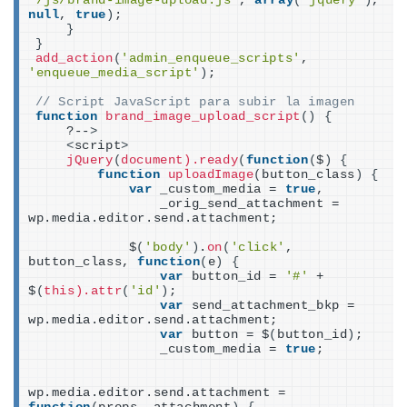
'/js/brand-image-upload.js'
, 
array
(
'jquery'
)
, 
null
, 
true
)
;
}
}
add_action
(
'admin_enqueue_scripts'
, 
'enqueue_media_script'
)
;
// Script JavaScript para subir la imagen
function
brand_image_upload_script
()
{
    ?--
>
<
script
>
jQuery
(
document).ready
(
function
(
$
)
{
function
uploadImage
(
button_class
)
{
var
 _custom_media = 
true
,
                _orig_send_attachment = 
wp.media.editor.send.attachment;
            $
(
'body'
)
.
on
(
'click'
, 
button_class, 
function
(
e
)
{
var
 button_id = 
'#'
 + 
$
(
this).attr
(
'id'
)
;
var
 send_attachment_bkp = 
wp.media.editor.send.attachment;
var
 button = $
(
button_id
)
;
                _custom_media = 
true
;
wp.media.editor.send.attachment = 