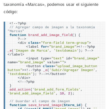
taxonomía «Marcas», podemos usar el siguiente
código:
<
!--?php
// Agregar campo de imagen a la taxonomía 
"Marcas"
function
brand_add_image_field
()
{
    ?--
>
<
div 
class
=
"form-field term-group"
>
<
label 
for
=
"brand_image"
><
!--?php 
_e
(
'Imagen de Marca'
, 
'textdomain'
)
; ?--
>
<
/label
>
<
input type=
"text"
 id=
"brand_image"
name=
"brand_image"
 value=
""
>
<
button 
class
=
"upload_image_button 
button"
><
!--?php 
_e
(
'Subir/Agregar Imagen'
, 
'textdomain'
)
; ?--
><
/button
>
<
/div
>
<
!--?php
}
add_action
(
'brand_add_form_fields'
, 
'brand_add_image_field'
, 
10
, 
2
)
;
// Guardar el campo de imagen
function
save_brand_image
(
$term_id
)
{