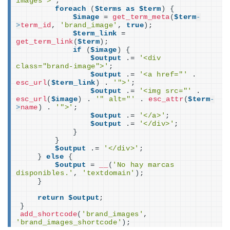
images">'
;
foreach
(
$terms
as
$term
)
{
$image
 = 
get_term_meta
(
$term
-
>
term_id
, 
'brand_image'
, 
true
)
;
$term_link
 = 
get_term_link
(
$term
)
;
if
(
$image
)
{
$output
 .= 
'<div 
class="brand-image">'
;
$output
 .= 
'<a href="'
 . 
esc_url
(
$term_link
)
 . 
'">'
;
$output
 .= 
'<img src="'
 . 
esc_url
(
$image
)
 . 
'" alt="'
 . 
esc_attr
(
$term
-
>
name
)
 . 
'">'
;
$output
 .= 
'</a>'
;
$output
 .= 
'</div>'
;
}
}
$output
 .= 
'</div>'
;
}
else
{
$output
 = 
__
(
'No hay marcas 
disponibles.'
, 
'textdomain'
)
;
}
return
$output
;
}
add_shortcode
(
'brand_images'
, 
'brand_images_shortcode'
)
;