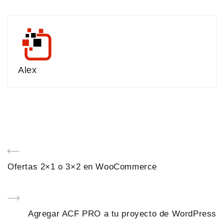
Alex
Navegación
Previous
Ofertas 2×1 o 3×2 en WooCommerce
de
Post
entradas
Next
Agregar ACF PRO a tu proyecto de WordPress