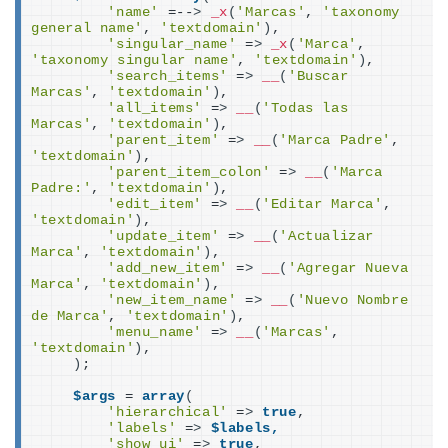
'name'
 =--
>
_x
(
'Marcas'
, 
'taxonomy 
general name'
, 
'textdomain'
)
,
'singular_name'
 =
>
_x
(
'Marca'
, 
'taxonomy singular name'
, 
'textdomain'
)
,
'search_items'
 =
>
__
(
'Buscar 
Marcas'
, 
'textdomain'
)
,
'all_items'
 =
>
__
(
'Todas las 
Marcas'
, 
'textdomain'
)
,
'parent_item'
 =
>
__
(
'Marca Padre'
, 
'textdomain'
)
,
'parent_item_colon'
 =
>
__
(
'Marca 
Padre:'
, 
'textdomain'
)
,
'edit_item'
 =
>
__
(
'Editar Marca'
, 
'textdomain'
)
,
'update_item'
 =
>
__
(
'Actualizar 
Marca'
, 
'textdomain'
)
,
'add_new_item'
 =
>
__
(
'Agregar Nueva 
Marca'
, 
'textdomain'
)
,
'new_item_name'
 =
>
__
(
'Nuevo Nombre 
de Marca'
, 
'textdomain'
)
,
'menu_name'
 =
>
__
(
'Marcas'
, 
'textdomain'
)
,
)
;
$args
 = 
array
(
'hierarchical'
 =
>
true
,
'labels'
 =
>
$labels,
'show_ui'
 =
>
true
,