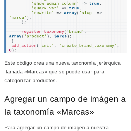
'show_admin_column'
 =
>
true
,
'query_var'
 =
>
true
,
'rewrite'
 =
>
array
(
'slug'
 =
>
'marca'
)
,
)
;
register_taxonomy
(
'brand'
, 
array
(
'product'
)
, 
$args
)
;
}
add_action
(
'init'
, 
'create_brand_taxonomy'
, 
0
)
;
Este código crea una nueva taxonomía jerárquica
llamada «Marcas» que se puede usar para
categorizar productos.
Agregar un campo de imágen a
la taxonomía «Marcas»
Para agregar un campo de imagen a nuestra