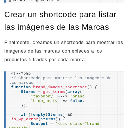
guardar imágenes.
<
/p
>
Crear un shortcode para listar
las imágenes de las Marcas
Finalmente, creamos un shortcode para mostrar las
imágenes de las marcas con enlaces a los
productos filtrados por cada marca:
<
!--?php
// Shortcode para mostrar las imágenes de 
las marcas
function
brand_images_shortcode
()
{
$terms
 = 
get_terms
(
array
(
'taxonomy'
 =--
>
'brand'
,
'hide_empty'
 =
>
false
,
))
;
if
(
!
empty
(
$terms
)
 && 
!
is_wp_error
(
$terms
))
{
$output
 = 
'<div class="brand-