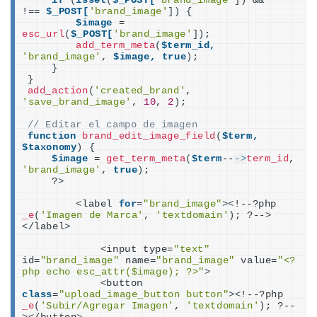
if
(
isset
(
$_POST[
'brand_image'
])
 && 
''
!== 
$_POST[
'brand_image'
])
{
$image
 = 
esc_url
(
$_POST[
'brand_image'
])
;
add_term_meta
(
$term_id,
'brand_image'
, 
$image,
true
)
;
}
}
add_action
(
'created_brand'
, 
'save_brand_image'
, 
10
, 
2
)
;
// Editar el campo de imagen
function
brand_edit_image_field
(
$term,
$taxonomy
)
{
$image
 = 
get_term_meta
(
$term
--
->
term_id
, 
'brand_image'
, 
true
)
;
    ?
>
<
label 
for
=
"brand_image"
><
!--?php 
_e
(
'Imagen de Marca'
, 
'textdomain'
)
; ?--
>
<
/label
>
<
input type=
"text"
id=
"brand_image"
 name=
"brand_image"
 value=
"<?
php echo esc_attr($image); ?>"
>
<
button 
class
=
"upload_image_button button"
><
!--?php 
_e
(
'Subir/Agregar Imagen'
, 
'textdomain'
)
; ?--