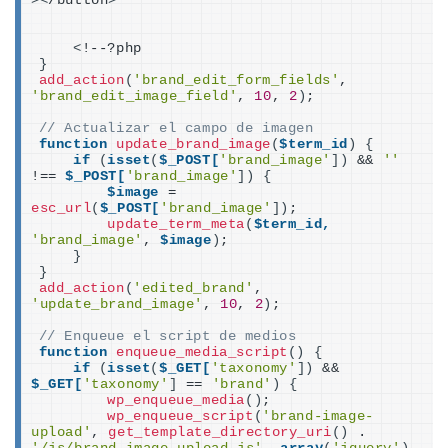
><
/button
>
<
!--?php
}
add_action
(
'brand_edit_form_fields'
, 
'brand_edit_image_field'
, 
10
, 
2
)
;
// Actualizar el campo de imagen
function
update_brand_image
(
$term_id
)
{
if
(
isset
(
$_POST[
'brand_image'
])
 && 
''
!== 
$_POST[
'brand_image'
])
{
$image
 = 
esc_url
(
$_POST[
'brand_image'
])
;
update_term_meta
(
$term_id,
'brand_image'
, 
$image
)
;
}
}
add_action
(
'edited_brand'
, 
'update_brand_image'
, 
10
, 
2
)
;
// Enqueue el script de medios
function
enqueue_media_script
()
{
if
(
isset
(
$_GET[
'taxonomy'
])
 && 
$_GET[
'taxonomy'
]
 == 
'brand'
)
{
wp_enqueue_media
()
;
wp_enqueue_script
(
'brand-image-
upload'
, 
get_template_directory_uri
()
 . 