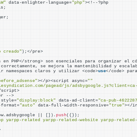
AW"
 data-enlighter-language=
"php"
><
!--?php
ls;
ger;
;
o creado"
)
;
<
/pre
>
s en PHP
<
/strong
>
 son esenciales para organizar el có
 correctamente, se mejora la mantenibilidad y escala
ir namespaces claros y utilizar 
<
code
>
use
<
/code
>
 par
before_adsense"
><
/p
><
script async=
""
lesyndication.com/pagead/js/adsbygoogle.js?client=ca
/script
>
er --
>
 style=
"display:block"
 data-ad-client=
"ca-pub-462228
-format=
"auto"
 data-full-width-responsive=
"true"
><
/i
ow.adsbygoogle || 
[])
.
push
({})
;
pp yarpp-related yarpp-related-website yarpp-related
>