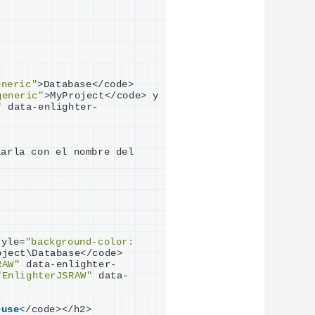
eneric"
>
Database
<
/code
>
generic"
>
MyProject
<
/code
>
 y 
"
 data-enlighter-
, hay que referenciarla con el nombre del 
tyle=
"background-color: 
oject\Database
<
/code
>
RAW"
 data-enlighter-
"EnlighterJSRAW"
 data-
>
use
<
/code
><
/h2
>