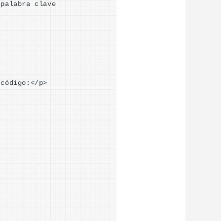
 completo cada vez, se puede utilizar la palabra clave 
 código:
<
/p
>