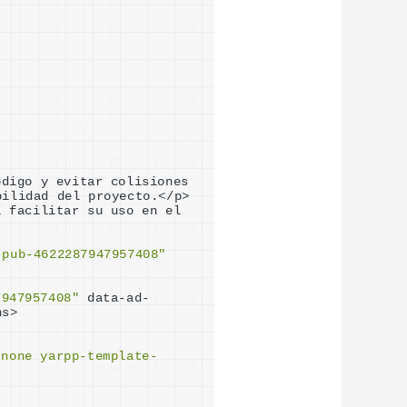
digo y evitar colisiones 
bilidad del proyecto.
<
/p
>
a facilitar su uso en el 
-pub-4622287947957408"
7947957408"
 data-ad-
ns
>
-none yarpp-template-