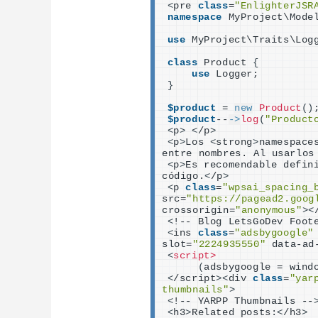
<
pre 
class
=
"EnlighterJSR
namespace
 MyProject\Mode
use
 MyProject\Traits\Log
class
 Product 
{
use
 Logger;
}
$product
 = 
new
Product
()
$product
--
->
log
(
"Product
<
p
>
<
/p
>
<
p
>
Los 
<
strong
>
namespace
entre nombres. Al usarlos
<
p
>
Es recomendable defin
código.
<
/p
>
<
p 
class
=
"wpsai_spacing_
src=
"https://pagead2.goog
crossorigin=
"anonymous"
><
<
!-- Blog LetsGoDev Foot
<
ins 
class
=
"adsbygoogle"
slot=
"2224935550"
 data-ad
<
script>
(
adsbygoogle = wind
<
/script
><
div 
class
=
"yar
thumbnails"
>
<
!-- YARPP Thumbnails --
<
h3
>
Related posts:
<
/h3
>