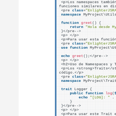
<
p
>
Los namespaces tambié
funciones similares en di
<
pre 
class
=
"EnlighterJSR
namespace
 MyProject\Util
function
greet
()
{
return
"Hola desde M
}<
/pre--
>
<
p
>
<
/p
>
<
p
>
Para usar esta funció
<
pre 
class
=
"EnlighterJSR
use
function
 MyProject\U
echo
greet
()
;
<
/pre--
>
<
p
>
<
/p
>
<
h2
>
Uso de Namespaces y 
<
p
>
Los 
<
strong
>
Traits
<
/s
código.
<
/p
>
<
pre 
class
=
"EnlighterJSR
namespace
 MyProject\Trai
trait
 Logger 
{
public
function
log
(
echo
"[LOG]: "
 .
}
}<
/pre--
>
<
p
>
<
/p
>
<
p
>
Para usar este Trait 