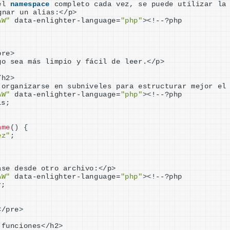
el 
namespace
gnar un alias:
<
/p
>
AW"
 data-enlighter-language=
"php"
><
!--?php
pre
>
go sea más limpio y fácil de leer.
<
/p
>
/h2
>
 organizarse en subniveles para estructurar mejor el
AW"
 data-enlighter-language=
"php"
><
!--?php
ls;
ame
()
{
ez"
;
ase desde otro archivo:
<
/p
>
AW"
 data-enlighter-language=
"php"
><
!--?php
r;
<
/pre
>
 funciones
<
/h2
>