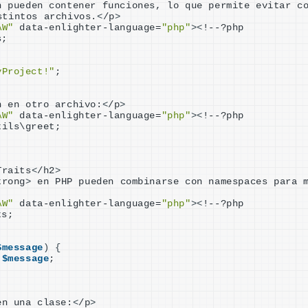
n pueden contener funciones, lo que permite evitar co
stintos archivos.
<
/p
>
AW"
 data-enlighter-language=
"php"
><
!--?php
s;
yProject!"
;
n en otro archivo:
<
/p
>
AW"
 data-enlighter-language=
"php"
><
!--?php
tils\greet;
Traits
<
/h2
>
trong
>
 en PHP pueden combinarse con namespaces para m
AW"
 data-enlighter-language=
"php"
><
!--?php
ts;
$message
)
{
 
$message
;
en una clase:
<
/p
>