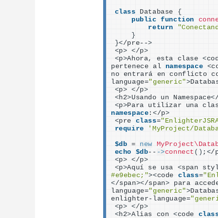
class
 Database 
{
public
function
conn
return
"Conectan
}
}<
/pre--
>
<
p
>
<
/p
>
<
p
>
Ahora, esta clase 
<
co
pertenece al 
namespace
<
c
no entrará en conflicto c
language=
"generic"
>
Databa
<
p
>
<
/p
>
<
h2
>
Usando un Namespace
<
<
p
>
Para utilizar una cla
namespace
:
<
/p
>
<
pre 
class
=
"EnlighterJSR
require
'MyProject/Datab
$db
 = 
new
MyProject\Data
echo
$db
--
->
connect
()
;
<
/
<
p
>
<
/p
>
<
p
>
Aquí se usa 
<
span sty
#e9ebec;"
><
code 
class
=
"En
<
/span
><
/span
>
 para acced
language=
"generic"
>
Databa
enlighter-language=
"gener
<
p
>
<
/p
>
<
h2
>
Alias con 
<
code 
clas