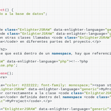
ect
()
{
do a la base de datos"
;
de 
class
=
"EnlighterJSRAW"
 data-enlighter-language=
"g
ode 
class
=
"EnlighterJSRAW"
 data-enlighter-language=
"
on otras clases llamadas 
<
code 
class
=
"EnlighterJSRAW
se
<
/code
>
 en diferentes partes del proyecto.
<
/p
>
/h2
>
se que está dentro de un 
namespace
AW"
 data-enlighter-language=
"php"
><
!--?php
ase.php'
;
base
()
;
pre
>
le=
"color: #222222; font-family: monospace;"
><
span s
lighterJSRAW"
 data-enlighter-language=
"generic"
>
MyPr
er correctamente a la clase 
<
code 
class
=
"EnlighterJS
se
<
/code
>
 definida dentro del 
namespace
<
code 
class
=
ic"
>
MyProject
<
/code
>
.
<
/p
>
s
=
"EnlighterJSRAW"
 data-enlighter-language=
"generic"