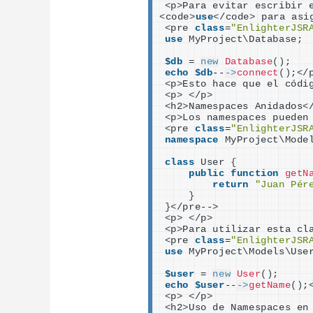
<
p
>
Para evitar escribir 
<
code
>
use
<
/code
>
 para asi
<
pre 
class
=
"EnlighterJSR
use
 MyProject\Database;
$db
 = 
new
Database
()
;
echo
$db
--
->
connect
()
;
<
/
<
p
>
Esto hace que el códi
<
p
>
<
/p
>
<
h2
>
Namespaces Anidados
<
<
p
>
Los namespaces pueden
<
pre 
class
=
"EnlighterJSR
namespace
 MyProject\Mode
class
 User 
{
public
function
getN
return
"Juan Pér
}
}<
/pre--
>
<
p
>
<
/p
>
<
p
>
Para utilizar esta cl
<
pre 
class
=
"EnlighterJSR
use
 MyProject\Models\Use
$user
 = 
new
User
()
;
echo
$user
--
->
getName
()
;
<
p
>
<
/p
>
<
h2
>
Uso de Namespaces en