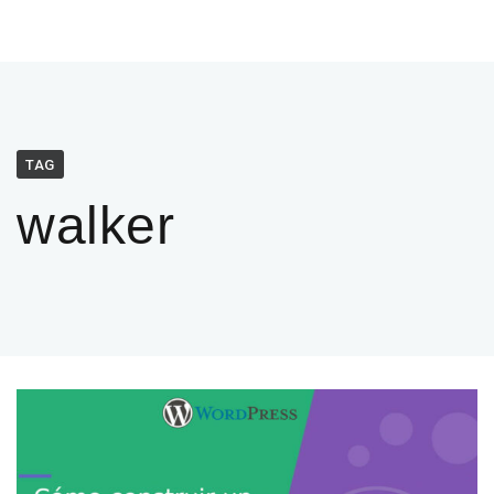
TAG
walker