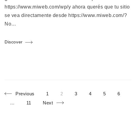
https://www.miweb.com/wp/y ahora querés que tu sitio
se vea directamente desde https://www.miweb.com/?
No…
Discover
Page
Page
Page
Page
Page
Page
Posts
Previous
1
2
3
4
5
6
Page
…
11
Next
navigation