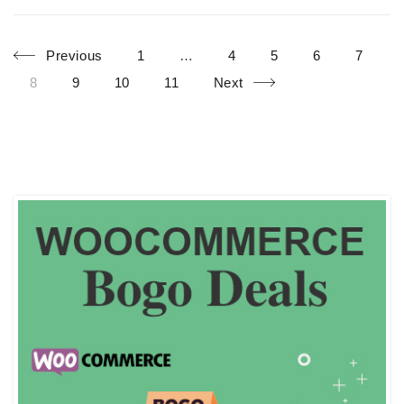
Page
Page
Page
Page
Page
Posts
Previous
1
…
4
5
6
7
Page
Page
Page
Page
8
9
10
11
Next
navigation